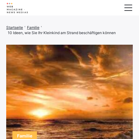
Wellness
Startseite
'
Familie
'
10 Ideen, wie Sie Ihr Kleinkind am Strand beschäftigen können
Tiere
Haus
Finanzen
3D-Drucker
Familie
Stromerzeuger
Auto/Motorrad
Marketing
Über
Familie