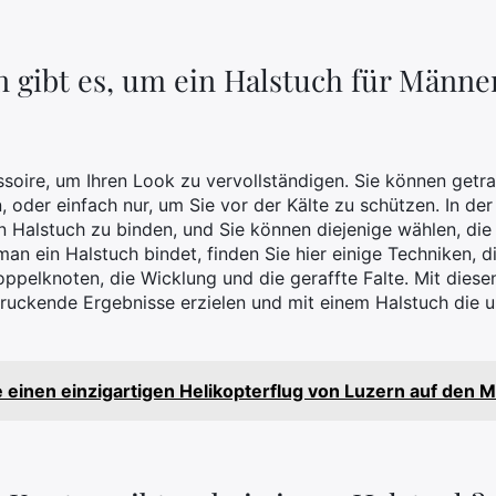
 gibt es, um ein Halstuch für Männe
ssoire, um Ihren Look zu vervollständigen. Sie können getr
n, oder einfach nur, um Sie vor der Kälte zu schützen. In d
n Halstuch zu binden, und Sie können diejenige wählen, die 
an ein Halstuch bindet, finden Sie hier einige Techniken, d
ppelknoten, die Wicklung und die geraffte Falte. Mit dies
ndruckende Ergebnisse erzielen und mit einem Halstuch die 
e einen einzigartigen Helikopterflug von Luzern auf den M