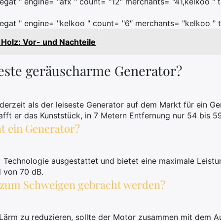
at " engine= "afx " count= "12″ merchants= "41,kelkoo " t
gat " engine= "kelkoo " count= "6″ merchants= "kelkoo " t
 Holz: Vor- und Nachteile
beste geräuscharme Generator?
derzeit als der leiseste Generator auf dem Markt für ein Ge
afft er das Kunststück, in 7 Metern Entfernung nur 54 bis 5
t ein Generator?
r) Technologie ausgestattet und bietet eine maximale Leist
 von 70 dB.
r zum Schweigen gebracht werden?
rm zu reduzieren, sollte der Motor zusammen mit dem Aus