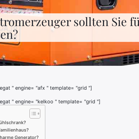
romerzeuger sollten Sie fü
len?
at " engine= "afx " template= "grid "]
gat " engine= "kelkoo " template= "grid "]
Kühlschrank?
familienhaus?
charme Generator?