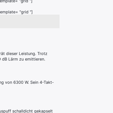
emplate= "grid "]
emplate= "grid "]
rät dieser Leistung. Trotz
9 dB Lärm zu emittieren.
ung von 6300 W. Sein 4-Takt-
puff schalldicht gekapselt