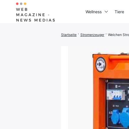
Wellness
Tiere
Startseite
'
Stromerzeuger
'
Welchen Stro
Suchen
Sie
nach: