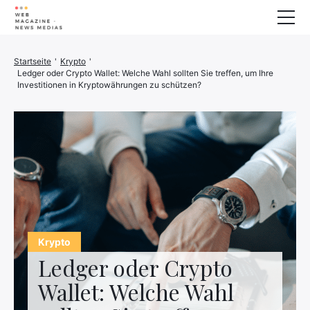
Wellness
Startseite
'
Krypto
'
Ledger oder Crypto Wallet: Welche Wahl sollten Sie treffen, um Ihre
Tiere
Investitionen in Kryptowährungen zu schützen?
Haus
Finanzen
3D-Drucker
Familie
Stromerzeuger
Auto/Motorrad
Marketing
Krypto
Über
Ledger oder Crypto
Wallet: Welche Wahl