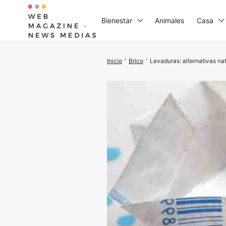
Bienestar
Animales
Casa
Inicio
'
Brico
'
Levaduras: alternativas nat
Busca:
I
G