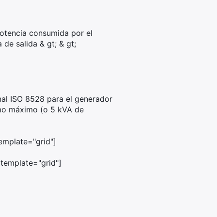
potencia consumida por el
de salida & gt; & gt;
nal ISO 8528 para el generador
omo máximo (o 5 kVA de
emplate="grid"]
template="grid"]