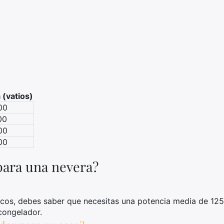
 (vatios)
00
00
00
00
ara una nevera?
cos, debes saber que necesitas una potencia media de 125 
 congelador.