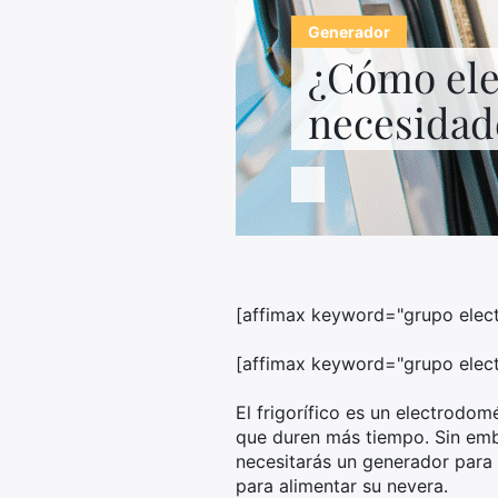
Generador
¿Cómo ele
necesidade
[affimax keyword="grupo elect
[affimax keyword="grupo elect
El frigorífico es un electrodom
que duren más tiempo. Sin emba
necesitarás un generador para 
para alimentar su nevera.