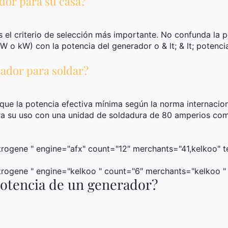
dor para su casa?
 el criterio de selección más importante. No confunda la 
 o kW) con la potencia del generador o & lt; & lt; potencia 
ador para soldar?
que la potencia efectiva mínima según la norma internacio
ara su uso con una unidad de soldadura de 80 amperios c
rogene " engine="afx" count="12″ merchants="41,kelkoo" t
rogene " engine="kelkoo " count="6″ merchants="kelkoo " 
potencia de un generador?