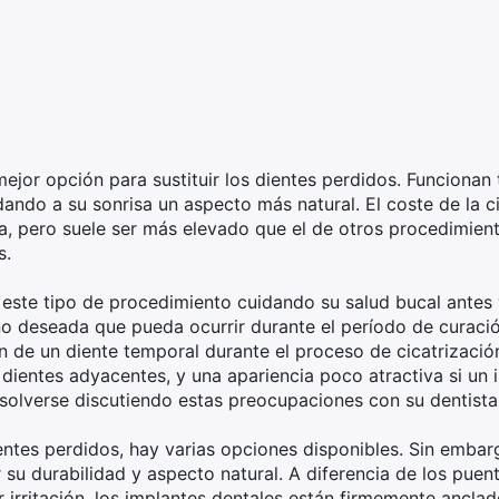
mejor opción para sustituir los dientes perdidos. Funcionan
dando a su sonrisa un aspecto más natural. El coste de la c
ica, pero suele ser más elevado que el de otros procedimien
s.
este tipo de procedimiento cuidando su salud bucal antes 
no deseada que pueda ocurrir durante el período de curació
n de un diente temporal durante el proceso de cicatrización
dientes adyacentes, y una apariencia poco atractiva si un
solverse discutiendo estas preocupaciones con su dentista
ientes perdidos, hay varias opciones disponibles. Sin embar
su durabilidad y aspecto natural. A diferencia de los puen
 irritación, los implantes dentales están firmemente anclad