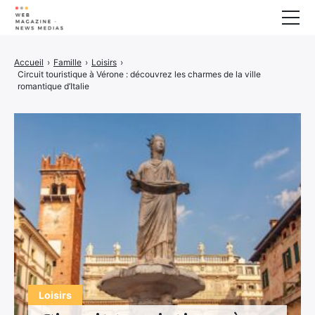
Bien-Etre
Accueil
›
Famille
›
Loisirs
›
Circuit touristique à Vérone : découvrez les charmes de la ville
Animaux
romantique d’Italie
Maison
Finance
Imprimante 3D
Famille
Electrogène
Auto/Moto
Marketing
À propos
Loisirs