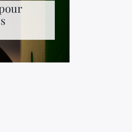
 pour
es