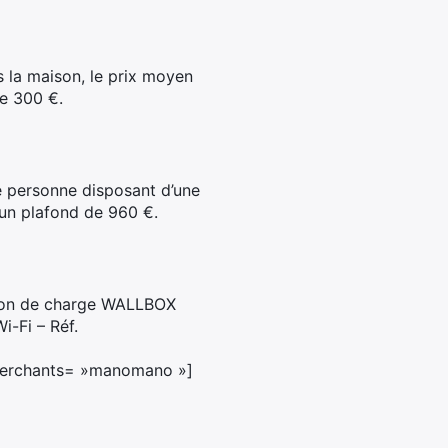
s la maison, le prix moyen
de 300 €.
ne personne disposant d’une
 un plafond de 960 €.
tion de charge WALLBOX
-Fi – Réf.
 merchants= »manomano »]