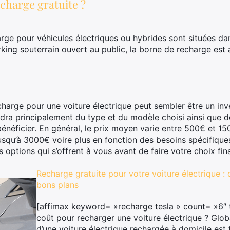
charge gratuite ?
rge pour véhicules électriques ou hybrides sont situées da
arking souterrain ouvert au public, la borne de recharge est 
echarge pour une voiture électrique peut sembler être un in
dra principalement du type et du modèle choisi ainsi que d
néficier. En général, le prix moyen varie entre 500€ et 150
usqu’à 3000€ voire plus en fonction des besoins spécifiques
s options qui s’offrent à vous avant de faire votre choix fina
Recharge gratuite pour votre voiture électrique : 
bons plans
[affimax keyword= »recharge tesla » count= »6″ t
coût pour recharger une voiture électrique ? Glob
d’une voiture électrique rechargée à domicile est t