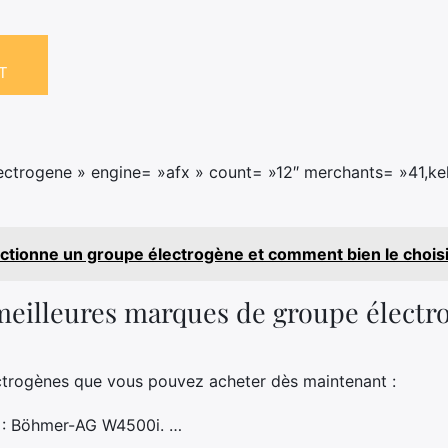
T
ctrogene » engine= »afx » count= »12″ merchants= »41,kel
tionne un groupe électrogène et comment bien le choisi
 meilleures marques de groupe électr
ectrogènes que vous pouvez acheter dès maintenant :
ix : Böhmer-AG W4500i. …