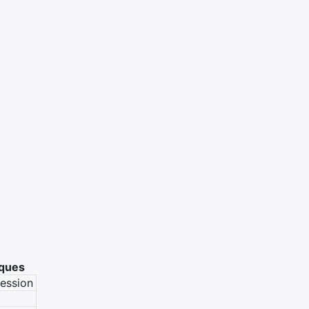
iques
ession