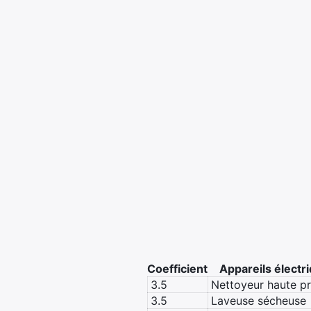
Coefficient
Appareils électr
3.5
Nettoyeur haute pr
3.5
Laveuse sécheuse