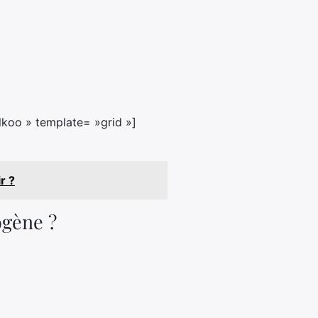
koo » template= »grid »]
r ?
ogène ?