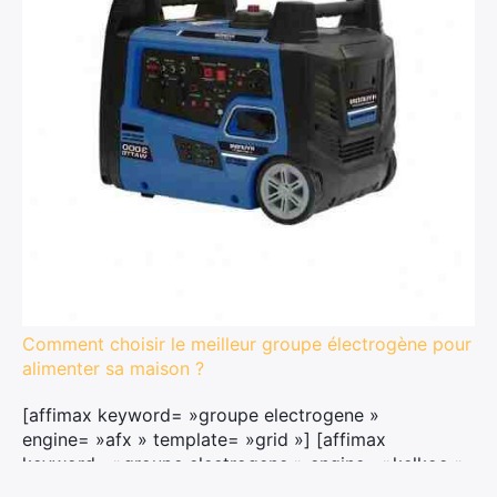
Comment choisir le meilleur groupe électrogène pour
alimenter sa maison ?
[affimax keyword= »groupe electrogene »
engine= »afx » template= »grid »] [affimax
keyword= »groupe electrogene » engine= »kelkoo »
template= »grid »] Quel est la meilleure marque de