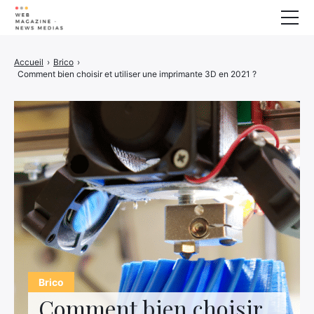
Bien-Etre
Accueil
›
Brico
›
Comment bien choisir et utiliser une imprimante 3D en 2021 ?
Animaux
Maison
Finance
Imprimante 3D
Famille
Electrogène
Auto/Moto
Marketing
À propos
Brico
Comment bien choisir