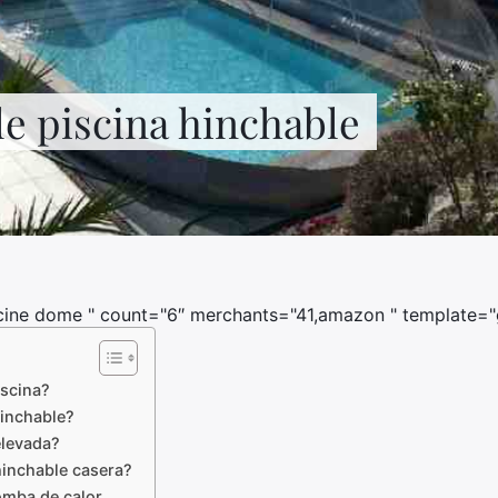
e piscina hinchable
cine dome " count="6″ merchants="41,amazon " template="g
scina?
inchable?
elevada?
inchable casera?
omba de calor