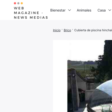
Bienestar
Animales
Casa
Inicio
'
Brico
'
Cubierta de piscina hincha
Busca:
I
G