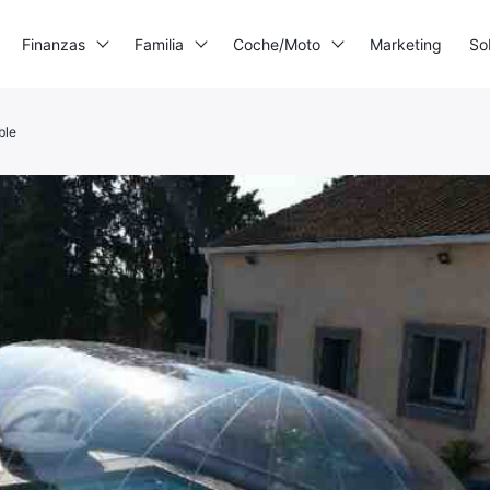
Finanzas
Familia
Coche/Moto
Marketing
So
ble
mpresora 3D
enerador