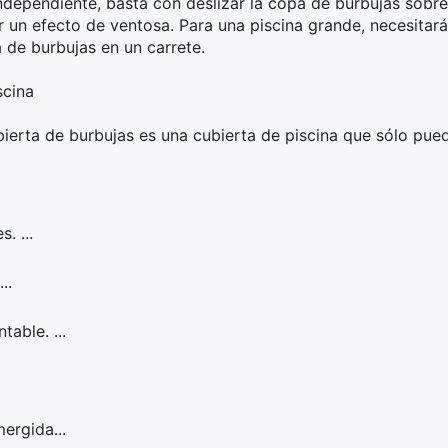
independiente, basta con deslizar la copa de burbujas sobre
r un efecto de ventosa. Para una piscina grande, necesita
 de burbujas en un carrete.
scina
bierta de burbujas es una cubierta de piscina que sólo pued
. ...
..
able. ...
ergida...