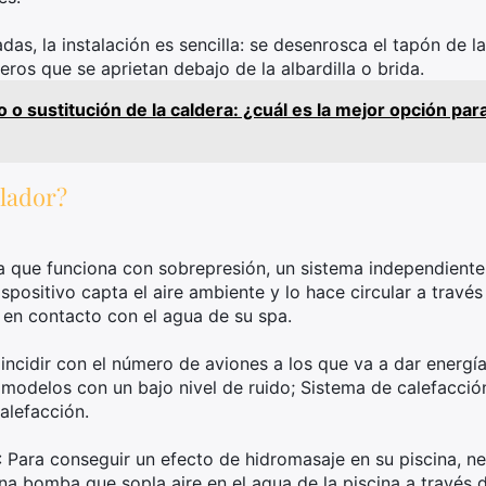
adas, la instalación es sencilla: se desenrosca el tapón de l
eros que se aprietan debajo de la albardilla o brida.
o o sustitución de la caldera: ¿cuál es la mejor opción pa
plador?
 que funciona con sobrepresión, un sistema independient
spositivo capta el aire ambiente y lo hace circular a travé
 en contacto con el agua de su spa.
ncidir con el número de aviones a los que va a dar energía;
a modelos con un bajo nivel de ruido; Sistema de calefacci
alefacción.
 Para conseguir un efecto de hidromasaje en su piscina, nec
na bomba que sopla aire en el agua de la piscina a través d