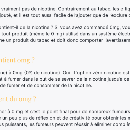
 vraiment pas de nicotine. Contrairement au tabac, les e-li
outé, et il est tout aussi facile de l’ajouter que de l’exclure 
ontient-il de la nicotine ? Si vous avez commandé 0mg, vo
 tout produit (même le 0 mg) utilisé dans un système électr
e un produit du tabac et doit donc comporter l’avertisseme
ntient 0mg ?
ine) à 0mg (0% de nicotine). Oui ! L’option zéro nicotine e
umer dans le but de se sevrer de la nicotine jusqu’à ce qu
r de fumer et de consommer de la nicotine.
ment du 0mg ?
umer à 0 mg et c’est le point final pour de nombreux fumeurs 
lle un peu plus de réflexion et de créativité pour obtenir le
s puissants, les fumeurs peuvent réussir à éliminer complè