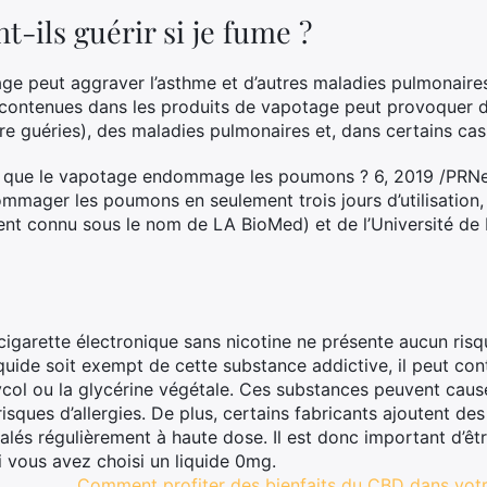
-ils guérir si je fume ?
ge peut aggraver l’asthme et d’autres maladies pulmonaires 
contenues dans les produits de vapotage peut provoquer d
tre guéries), des maladies pulmonaires et, dans certains cas
 que le vapotage endommage les poumons ? 6, 2019 /PRNewsw
ommager les poumons en seulement trois jours d’utilisation,
ent connu sous le nom de LA BioMed) et de l’Université de 
igarette électronique sans nicotine ne présente aucun risq
quide soit exempt de cette substance addictive, il peut co
ycol ou la glycérine végétale. Ces substances peuvent cause
isques d’allergies. De plus, certains fabricants ajoutent des
halés régulièrement à haute dose. Il est donc important d’êt
vous avez choisi un liquide 0mg.
Comment profiter des bienfaits du CBD dans votr