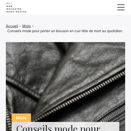
Bien-Etre
Accueil
›
Moto
›
Conseils mode pour porter un blouson en cuir tête de mort au quotidien
Animaux
Maison
Finance
Imprimante 3D
Famille
Electrogène
Auto/Moto
Marketing
À propos
Moto
Conseils mode pour