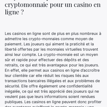
cryptomonnaie pour un casino en
ligne ?
Les casinos en ligne sont de plus en plus nombreux à
admettre les crypto-monnaies comme moyen de
paiement. Les joueurs qui aiment la praticité et la
liberté offertes par les monnaies virtuelles trouvent
×
ainsi leur compte. La crypto-monnaie est un moyen
sûr et rapide pour effectuer des dépôts et des
retraits, ce qui est très avantageux pour les joueurs.
En effet, elle permet aux casinos en ligne d’accroître
Rechercher
leur clientèle car elle réduit les risques liés aux
:
transactions bancaires illégales et aux problèmes de
sécurité. Elle offre également une confidentialité
inégalée, ce qui est très apprécié des joueurs qui ne
veulent pas que leurs informations soient rendues
publiques. Les casinos en ligne peuvent donc profiter