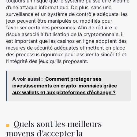
toujours un risque que le système puisse être victime
d’une attaque informatique. De plus, sans une
surveillance et un système de contrôle adéquats, les
jeux peuvent être manipulés ou modifiés pour
favoriser certaines personnes. Afin de réduire le
risque associé à l’utilisation de la cryptomonnaie, il
est important que les casinos en ligne adoptent des
mesures de sécurité adéquates et mettent en place
des processus rigoureux pour assurer la sincérité et
l’intégrité des jeux qu’ils proposent.
A voir aussi :
Comment protéger ses
investissements en crypto-monnaies grâce
aux wallets et aux plateformes d'échange ?
Quels sont les meilleurs
moyens d’accepter la