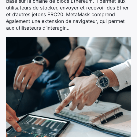
basé sur la chaîne de blocs Ethereum. Il permet aux
utilisateurs de stocker, envoyer et recevoir des Ether
et d’autres jetons ERC20. MetaMask comprend
également une extension de navigateur, qui permet
aux utilisateurs d’interagir…