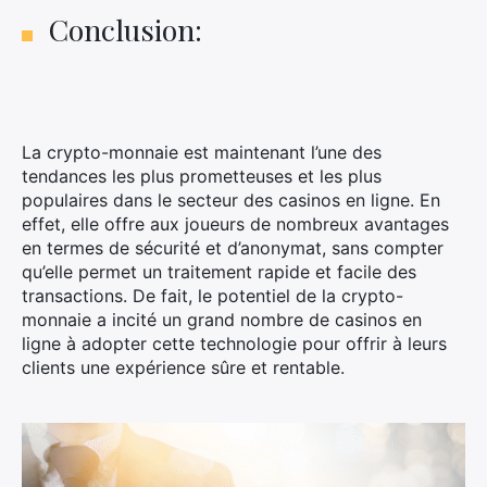
Conclusion:
La crypto-monnaie est maintenant l’une des
tendances les plus prometteuses et les plus
populaires dans le secteur des casinos en ligne. En
effet, elle offre aux joueurs de nombreux avantages
en termes de sécurité et d’anonymat, sans compter
qu’elle permet un traitement rapide et facile des
transactions. De fait, le potentiel de la crypto-
monnaie a incité un grand nombre de casinos en
ligne à adopter cette technologie pour offrir à leurs
clients une expérience sûre et rentable.