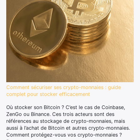
Comment sécuriser ses crypto-monnaies : guide
complet pour stocker efficacement
Où stocker son Bitcoin ? C’est le cas de Coinbase,
ZenGo ou Binance. Ces trois acteurs sont des
références au stockage de crypto-monnaies, mais
aussi à l’achat de Bitcoin et autres crypto-monnaies.
Comment protégez-vous vos crypto-monnaies ?