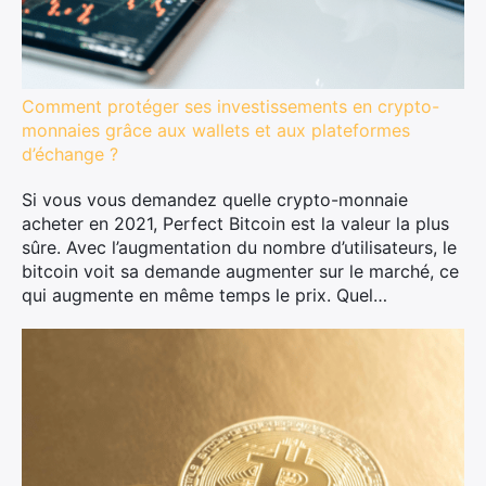
Comment protéger ses investissements en crypto-
monnaies grâce aux wallets et aux plateformes
d’échange ?
Si vous vous demandez quelle crypto-monnaie
acheter en 2021, Perfect Bitcoin est la valeur la plus
sûre. Avec l’augmentation du nombre d’utilisateurs, le
bitcoin voit sa demande augmenter sur le marché, ce
qui augmente en même temps le prix. Quel…