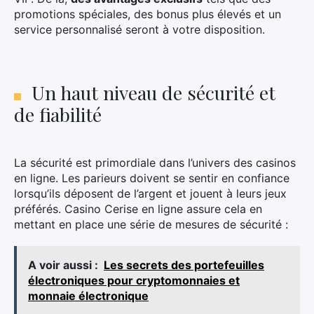
promotions spéciales, des bonus plus élevés et un
service personnalisé seront à votre disposition.
Un haut niveau de sécurité et
de fiabilité
×
La sécurité est primordiale dans l’univers des casinos
en ligne. Les parieurs doivent se sentir en confiance
Rechercher
lorsqu’ils déposent de l’argent et jouent à leurs jeux
:
préférés. Casino Cerise en ligne assure cela en
mettant en place une série de mesures de sécurité :
A voir aussi :
Les secrets des portefeuilles
électroniques pour cryptomonnaies et
monnaie électronique