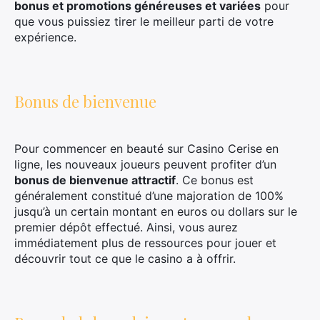
bonus et promotions généreuses et variées
pour
que vous puissiez tirer le meilleur parti de votre
expérience.
Bonus de bienvenue
Pour commencer en beauté sur Casino Cerise en
ligne, les nouveaux joueurs peuvent profiter d’un
bonus de bienvenue attractif
. Ce bonus est
généralement constitué d’une majoration de 100%
jusqu’à un certain montant en euros ou dollars sur le
premier dépôt effectué. Ainsi, vous aurez
immédiatement plus de ressources pour jouer et
découvrir tout ce que le casino a à offrir.