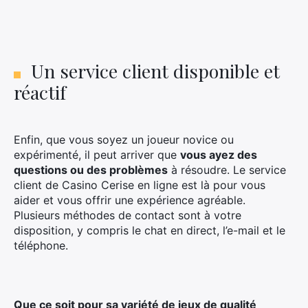
Un service client disponible et
réactif
Enfin, que vous soyez un joueur novice ou
expérimenté, il peut arriver que
vous ayez des
questions ou des problèmes
à résoudre. Le service
client de Casino Cerise en ligne est là pour vous
aider et vous offrir une expérience agréable.
Plusieurs méthodes de contact sont à votre
disposition, y compris le chat en direct, l’e-mail et le
téléphone.
Que ce soit pour sa variété de jeux de qualité