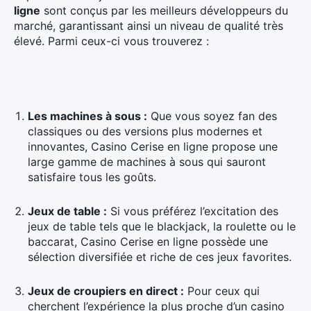
ligne
sont conçus par les meilleurs développeurs du
marché, garantissant ainsi un niveau de qualité très
élevé. Parmi ceux-ci vous trouverez :
Les machines à sous :
Que vous soyez fan des
classiques ou des versions plus modernes et
innovantes, Casino Cerise en ligne propose une
large gamme de machines à sous qui sauront
satisfaire tous les goûts.
Jeux de table :
Si vous préférez l’excitation des
jeux de table tels que le blackjack, la roulette ou le
baccarat, Casino Cerise en ligne possède une
sélection diversifiée et riche de ces jeux favorites.
Jeux de croupiers en direct :
Pour ceux qui
cherchent l’expérience la plus proche d’un casino