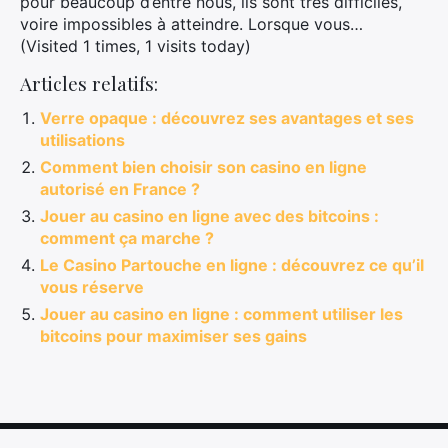
pour beaucoup d’entre nous, ils sont très difficiles,
voire impossibles à atteindre. Lorsque vous…
(Visited 1 times, 1 visits today)
Articles relatifs:
Verre opaque : découvrez ses avantages et ses
utilisations
Comment bien choisir son casino en ligne
autorisé en France ?
Jouer au casino en ligne avec des bitcoins :
comment ça marche ?
Le Casino Partouche en ligne : découvrez ce qu’il
vous réserve
Jouer au casino en ligne : comment utiliser les
bitcoins pour maximiser ses gains