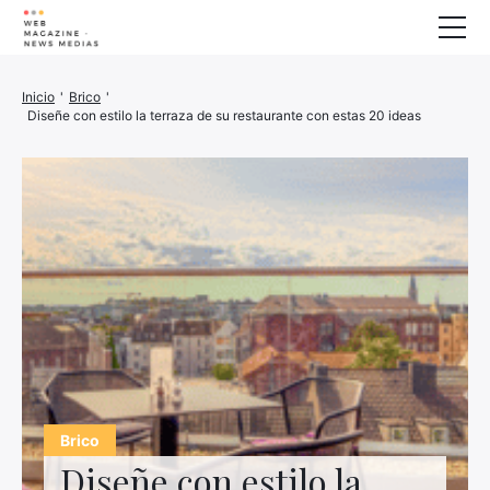
Bienestar
Inicio
'
Brico
'
Diseñe con estilo la terraza de su restaurante con estas 20 ideas
Animales
Casa
Finanzas
Impresora 3D
Familia
Generador
Coche/Moto
Marketing
Sobre nosotros
Brico
Diseñe con estilo la