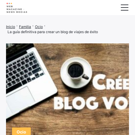
Bienestar
Inicio
'
Familia
'
Ocio
'
La guía definitiva para crear un blog de viajes de éxito
Animales
Casa
Finanzas
Impresora 3D
Familia
Generador
Coche/Moto
Marketing
Sobre nosotros
Ocio