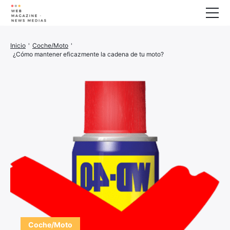
Bienestar
Inicio
'
Coche/Moto
'
¿Cómo mantener eficazmente la cadena de tu moto?
Animales
Casa
Finanzas
Impresora 3D
Familia
Generador
Coche/Moto
Marketing
Sobre nosotros
Coche/Moto