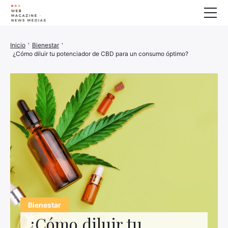
Bienestar
Inicio
'
Bienestar
'
¿Cómo diluir tu potenciador de CBD para un consumo óptimo?
Animales
Casa
Finanzas
Impresora 3D
Familia
Generador
Coche/Moto
Marketing
Sobre nosotros
Bienestar
¿Cómo diluir tu