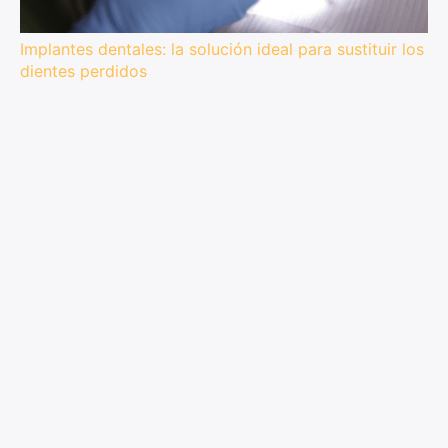
Implantes dentales: la solución ideal para sustituir los
dientes perdidos
La extracción de un diente es uno de los
procedimientos dentales más desalentadores a los
que puede someterse. Pero, ¿y si existiera una forma
de sustituir los dientes perdidos conservando su
sonrisa natural? Los implantes dentales son una
excelente opción para...
(Visitada 250 veces, 1 visitas hoy)
Artículos relacionados:
Dosis de CBD: ¿cómo elegir la cantidad y el
porcentaje adecuados?
Conozca los efectos secundarios del CBD, su
dosificación y su uso para perder peso
La guía completa para tomar aceite de CBD de
forma eficaz