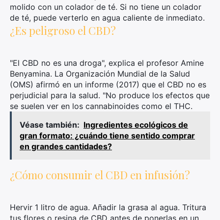
molido con un colador de té. Si no tiene un colador
de té, puede verterlo en agua caliente de inmediato.
¿Es peligroso el CBD?
"El CBD no es una droga", explica el profesor Amine
Benyamina. La Organización Mundial de la Salud
(OMS) afirmó en un informe (2017) que el CBD no es
perjudicial para la salud. "No produce los efectos que
se suelen ver en los cannabinoides como el THC.
Véase también:
Ingredientes ecológicos de
gran formato: ¿cuándo tiene sentido comprar
en grandes cantidades?
¿Cómo consumir el CBD en infusión?
Hervir 1 litro de agua. Añadir la grasa al agua. Tritura
×
tus flores o resina de CBD antes de ponerlas en un