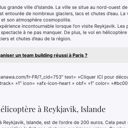
plus grande ville d’Islande. La ville se situe au nord-ouest de
st entourée de nombreux glaciers, lacs et chutes d’eau. La 
 et son atmosphère cosmopolite.
xpérience incontournable lorsque l’on visite Reykjavik. Les
n spectacle à ne pas manquer. De plus, le vol en hélicoptère
ers et chutes d’eau de la région.
iser un team building réussi à Paris ?
manawa.com/fr-FR/?_cid=753″ text= »Cliquer ICI pour découvr
track= »1″ icon= »afx-icon-heart » obf= »1″ color= »#bc00
hélicoptère à Reykjavik, Islande
à Reykjavik, Islande, est de l’ordre de 200 euros. Cela peut 