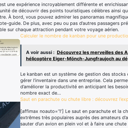
 est une expérience incroyablement différente et enrichissa
unité de découvrir des points touristiques célèbres ainsi q
stre. À bord, vous pouvez admirer les panoramas magnifique
ote-guide. De plus, avec peu ou pas d’autres passagers prés
ble sur chaque attraction pendant votre voyage aérien.
Calculer le nombre de kanban pour une producti
A voir aussi :
Découvrez les merveilles des Al
hélicoptère Eiger-Mönch-Jungfraujoch au dé
Le kanban est un système de gestion des stocks qu
gérer l’inventaire dans une entreprise. Cela perme
d’améliorer la productivité en anticipant les besoi
nombre exact de…
Saut en parachute ou chute libre : découvrez l’exp
[affimax noauto=’1′] Le saut en parachute et la ch
extrêmes très populaires auprès des amateurs d’ad
sauter d’un avion en plein vol et à faire une chute 