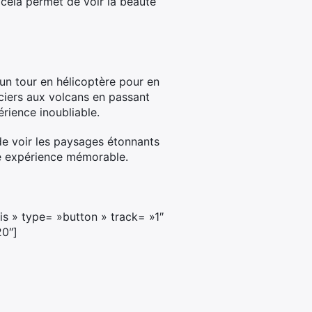
, cela permet de voir la beauté
u’un tour en hélicoptère pour en
aciers aux volcans en passant
érience inoubliable.
 de voir les paysages étonnants
une expérience mémorable.
is » type= »button » track= »1″
20″]