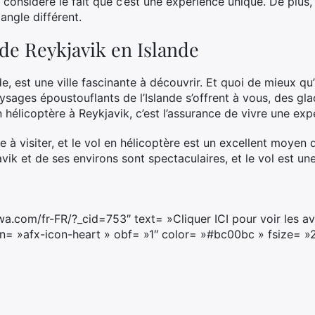
n considère le fait que c’est une expérience unique. De plus
angle différent.
de Reykjavik en Islande
nde, est une ville fascinante à découvrir. Et quoi de mieux q
ysages époustouflants de l’Islande s’offrent à vous, des gl
n hélicoptère à Reykjavik, c’est l’assurance de vivre une exp
e à visiter, et le vol en hélicoptère est un excellent moyen
avik et de ses environs sont spectaculaires, et le vol est 
a.com/fr-FR/?_cid=753″ text= »Cliquer ICI pour voir les av
n= »afx-icon-heart » obf= »1″ color= »#bc00bc » fsize= »