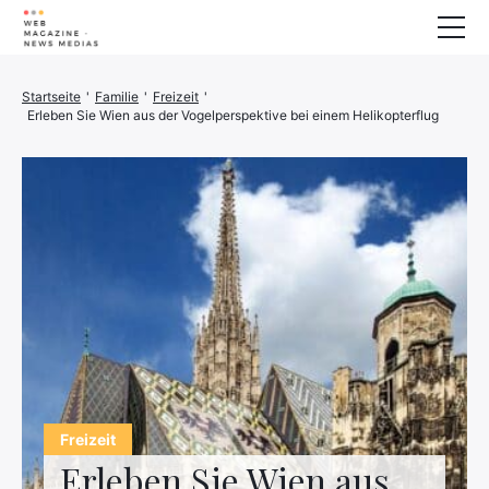
Wellness
Startseite
'
Familie
'
Freizeit
'
Erleben Sie Wien aus der Vogelperspektive bei einem Helikopterflug
Tiere
Haus
Finanzen
3D-Drucker
Familie
Stromerzeuger
Auto/Motorrad
Marketing
Über
Freizeit
Erleben Sie Wien aus