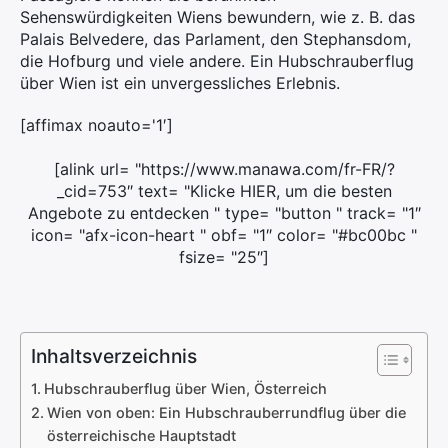
Sehenswürdigkeiten Wiens bewundern, wie z. B. das
Palais Belvedere, das Parlament, den Stephansdom,
die Hofburg und viele andere. Ein Hubschrauberflug
über Wien ist ein unvergessliches Erlebnis.
[affimax noauto='1′]
[alink url= "https://www.manawa.com/fr-FR/?
_cid=753″ text= "Klicke HIER, um die besten
Angebote zu entdecken " type= "button " track= "1″
icon= "afx-icon-heart " obf= "1″ color= "#bc00bc "
fsize= "25″]
Inhaltsverzeichnis
Hubschrauberflug über Wien, Österreich
Wien von oben: Ein Hubschrauberrundflug über die
österreichische Hauptstadt