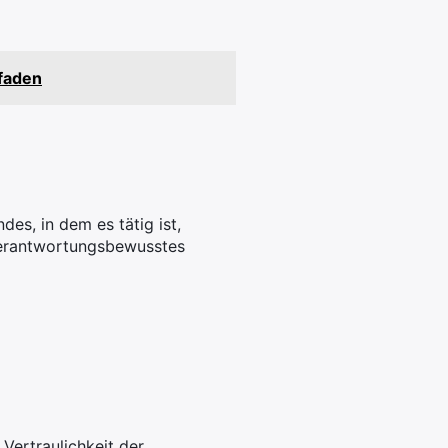
tfaden
es, in dem es tätig ist,
r verantwortungsbewusstes
 Vertraulichkeit der