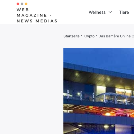
Wellness
Tiere
Startseite
'
Krypto
'
Das Barrière Online C
Suchen
Sie
nach: