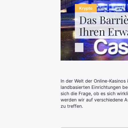
Krypto
Das Barriè
Ihren Erw
In der Welt der Online-Kasinos 
landbasierten Einrichtungen beka
sich die Frage, ob es sich wirk
werden wir auf verschiedene As
zu treffen.