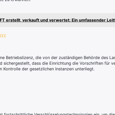
T erstellt, verkauft und verwertet: Ein umfassender Lei
enz
ne Betriebslizenz, die von der zuständigen Behörde des Land
d sichergestellt, dass die Einrichtung die Vorschriften fü
n Kontrolle der gesetzlichen Instanzen unterliegt.
t fortschrittliche Verschlüsselungstechnologien ein, um die