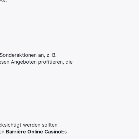
Sonderaktionen an, z. B.
sen Angeboten profitieren, die
ksichtigt werden sollten,
den
Barrière Online Casino
Es