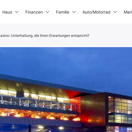
Haus
Finanzen
Familie
Auto/Motorrad
Mar
asino: Unterhaltung, die Ihren Erwartungen entspricht?
3D-Drucker
Stromerzeuger