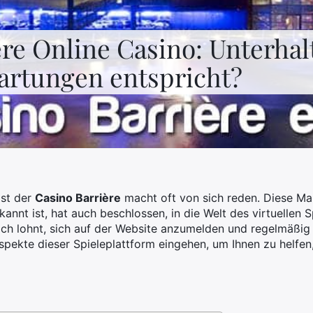
re Online Casino: Unterhal
artungen entspricht?
ist der
Casino Barrière
macht oft von sich reden. Diese Mar
nnt ist, hat auch beschlossen, in die Welt des virtuellen Sp
lich lohnt, sich auf der Website anzumelden und regelmäßig 
pekte dieser Spieleplattform eingehen, um Ihnen zu helfen