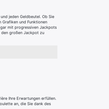
 und jeden Geldbeutel. Ob Sie
en Grafiken und Funktionen
sogar mit progressiven Jackpots
, den großen Jackpot zu
ière Ihre Erwartungen erfüllen.
oulette an, die Sie dank des