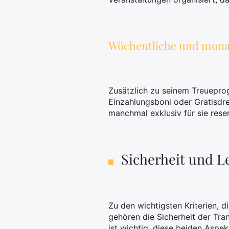
Wöchentliche und mona
Zusätzlich zu seinem Treueprog
Einzahlungsboni oder Gratisdre
manchmal exklusiv für sie reser
Sicherheit und Le
Zu den wichtigsten Kriterien, d
gehören die Sicherheit der Tra
ist wichtig, diese beiden Aspe