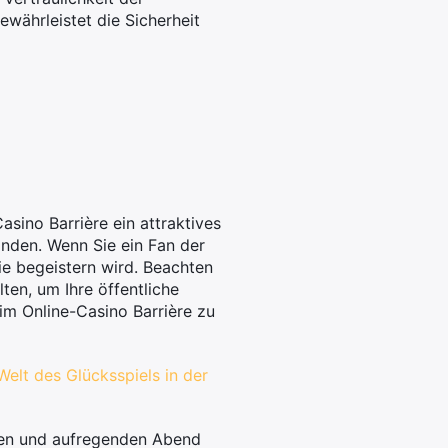
währleistet die Sicherheit
ino Barrière ein attraktives
inden. Wenn Sie ein Fan der
Sie begeistern wird. Beachten
ten, um Ihre öffentliche
k im Online-Casino Barrière zu
Welt des Glücksspiels in der
men und aufregenden Abend