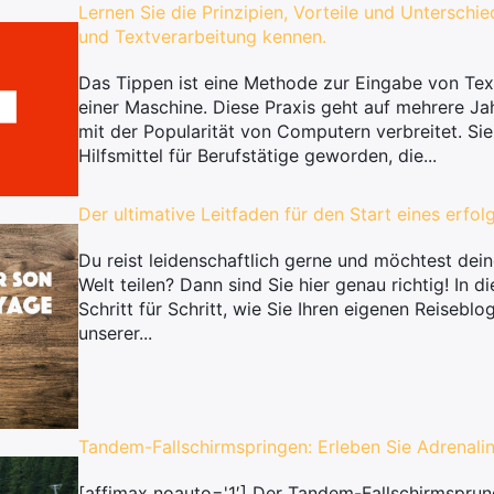
Lernen Sie die Prinzipien, Vorteile und Untersch
und Textverarbeitung kennen.
Das Tippen ist eine Methode zur Eingabe von Text
einer Maschine. Diese Praxis geht auf mehrere Ja
mit der Popularität von Computern verbreitet. Sie
Hilfsmittel für Berufstätige geworden, die...
Der ultimative Leitfaden für den Start eines erfo
Du reist leidenschaftlich gerne und möchtest dei
Welt teilen? Dann sind Sie hier genau richtig! In d
Schritt für Schritt, wie Sie Ihren eigenen Reiseblo
unserer...
Tandem-Fallschirmspringen: Erleben Sie Adrenalin
[affimax noauto='1′] Der Tandem-Fallschirmsprung 