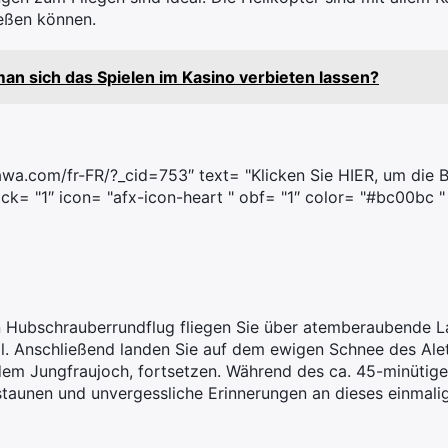
ießen können.
an sich das Spielen im Kasino verbieten lassen?
awa.com/fr-FR/?_cid=753″ text= "Klicken Sie HIER, um die
ack= "1″ icon= "afx-icon-heart " obf= "1″ color= "#bc00bc "
 Hubschrauberrundflug fliegen Sie über atemberaubende L
l. Anschließend landen Sie auf dem ewigen Schnee des Alet
 dem Jungfraujoch, fortsetzen. Während des ca. 45-minütig
taunen und unvergessliche Erinnerungen an dieses einmalig