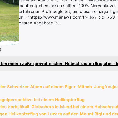
nicht entgehen lassen sollten! 100% Nervenkitzel
erfahrenen Profi begleitet, um diesen einzigartig
url= "https://www.manawa.com/fr-FR/?_cid=753″ t
besten Angebote in...
)
e bei einem außergewöhnlichen Hubschrauberflug über di
der Schweizer Alpen auf einem Eiger-Mönch-Jungfraujoc
ogelperspektive bei einem Helikopterflug
es Þórisjökull-Gletschers in Island bei einem Hubschrau
igen Helikopterflug von Luzern auf den Mount Rigi und den