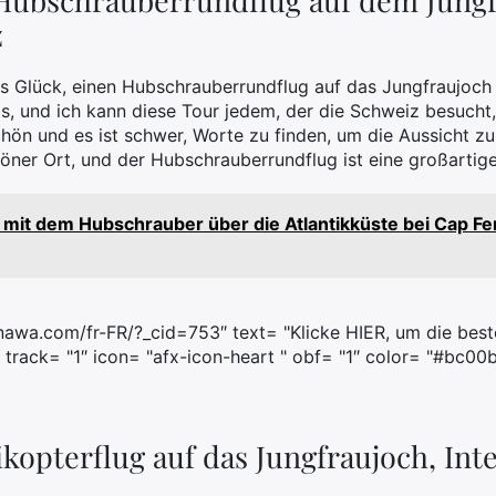
Hubschrauberrundflug auf dem Jungf
z
as Glück, einen Hubschrauberrundflug auf das Jungfraujoch
is, und ich kann diese Tour jedem, der die Schweiz besuch
ön und es ist schwer, Worte zu finden, um die Aussicht z
öner Ort, und der Hubschrauberrundflug ist eine großartige
e mit dem Hubschrauber über die Atlantikküste bei Cap Fe
anawa.com/fr-FR/?_cid=753″ text= "Klicke HIER, um die bes
 track= "1″ icon= "afx-icon-heart " obf= "1″ color= "#bc00b
ikopterflug auf das Jungfraujoch, In