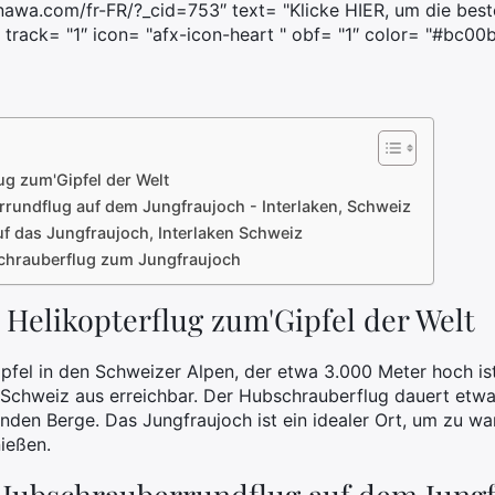
anawa.com/fr-FR/?_cid=753″ text= "Klicke HIER, um die bes
 track= "1″ icon= "afx-icon-heart " obf= "1″ color= "#bc00b
ug zum'Gipfel der Welt
rundflug auf dem Jungfraujoch - Interlaken, Schweiz
auf das Jungfraujoch, Interlaken Schweiz
schrauberflug zum Jungfraujoch
 Helikopterflug zum'Gipfel der Welt
ipfel in den Schweizer Alpen, der etwa 3.000 Meter hoch is
r Schweiz aus erreichbar. Der Hubschrauberflug dauert etw
enden Berge. Das Jungfraujoch ist ein idealer Ort, um zu wa
nießen.