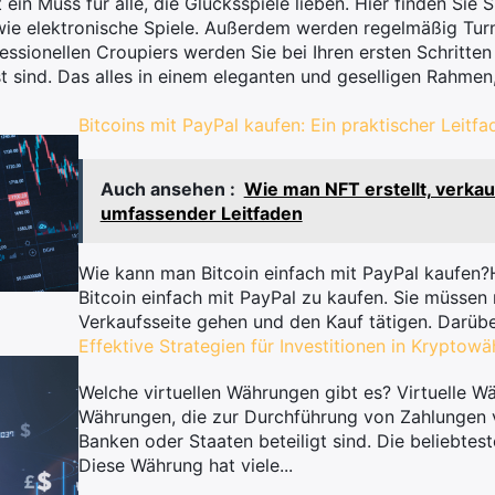
 ein Muss für alle, die Glücksspiele lieben. Hier finden Sie 
ie elektronische Spiele. Außerdem werden regelmäßig Turni
ssionellen Croupiers werden Sie bei Ihren ersten Schritten 
 sind. Das alles in einem eleganten und geselligen Rahmen,
Bitcoins mit PayPal kaufen: Ein praktischer Leitfa
Auch ansehen :
Wie man NFT erstellt, verkau
umfassender Leitfaden
Wie kann man Bitcoin einfach mit PayPal kaufen?
Bitcoin einfach mit PayPal zu kaufen. Sie müssen n
Verkaufsseite gehen und den Kauf tätigen. Darüber 
Effektive Strategien für Investitionen in Kryptow
Welche virtuellen Währungen gibt es? Virtuelle Wä
Währungen, die zur Durchführung von Zahlungen
Banken oder Staaten beteiligt sind. Die beliebteste
Diese Währung hat viele...