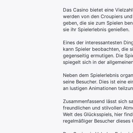
Das Casino bietet eine Vielzah
werden von den Croupiers und d
geben, die sie zum Spielen ben
sie ihr Spielerlebnis genießen.
Eines der interessantesten Din
kann Spieler beobachten, die 
gegenseitig ermutigen. Die Sp
spiegelt sich in der allgemein
Neben dem Spielerlebnis organ
seine Besucher. Dies ist eine 
an lustigen Animationen teilzu
Zusammenfassend lässt sich sag
freundlichen und stilvollen Atm
Welt des Glücksspiels, hier fin
regelmäßiger Besucher dieses 