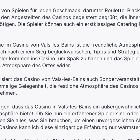
l von Spielen für jeden Geschmack, darunter Roulette, Black
en Angestellten des Casinos begeistert begrüßt, die ihnen
ötigen. Die Spieler können auch ein erstklassiges Caterin
ge im Casino von Vals-les-Bains ist die freundliche Atmosp
sich nach einem Sieg beglückwünschen, Tipps und Strategie
ieler kommen ins Casino, um Spaß zu haben und das Spieler
en Atmosphäre des Ortes wider.
isiert das Casino von Vals-les-Bains auch Sonderveransta
einmalige Gelegenheit, die festliche Atmosphäre des Casinos
nehmen.
en, dass das Casino in Vals-les-Bains ein außergewöhnliche
osphäre bietet. Ob Sie nun ein erfahrener Spieler sind oder 
den Sie alles, was Sie brauchen, um einen unvergesslichen 
Casinos kann ich diese einzigartige Erfahrung nur wärmste