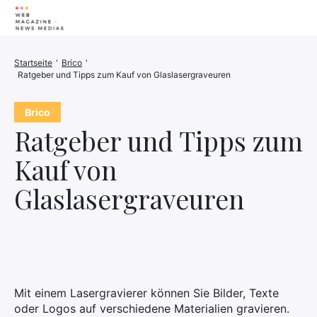
Wellness
Startseite
'
Brico
'
Ratgeber und Tipps zum Kauf von Glaslasergraveuren
Tiere
Haus
Brico
Ratgeber und Tipps zum
Finanzen
Kauf von
3D-Drucker
Familie
Stromerzeuger
Glaslasergraveuren
Auto/Motorrad
Marketing
Über
Mit einem Lasergravierer können Sie Bilder, Texte
oder Logos auf verschiedene Materialien gravieren.